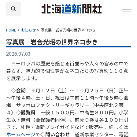
HOME
お知らせ
写真展 岩合光昭の世界ネコ歩き
写真展 岩合光昭の世界ネコ歩き
2026.07.03
ヨーロッパの歴史を感じる街並みや人々の営みの中で
暮らす、魅力的で個性豊かなネコたちの写真約１１０点
を展示します。
◇
会期
９月１２日（土）～１０月２５日（日）正午
～午後４時。土・日、祝日は午前１１時～午後５時◇
会
場
サッポロファクトリーギャラリー（中央区北２東
４）◇
観覧料
一般１５００円、中高生８００円。小学
生以下無料（要保護者同伴）。前売り券は各１００円引
きで、札幌・道新プレイガイドなどで販売中。詳しくは
ホームページ
で◇
問い合わせ
道新事業センター、電話